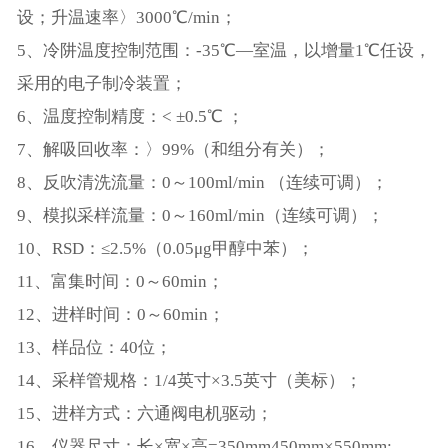
设；升温速率〉3000℃/min；
5、冷阱温度控制范围：-35℃—室温，以增量1℃任设，
采用的电子制冷装置；
6、温度控制精度：< ±0.5℃ ；
7、解吸回收率：〉99%（和组分有关）；
8、反吹清洗流量：0～100ml/min （连续可调）；
9、模拟采样流量：0～160ml/min（连续可调）；
10、RSD：≤2.5%（0.05μg甲醇中苯）；
11、富集时间：0～60min；
12、进样时间：0～60min；
13、样品位：40位；
14、采样管规格：1/4英寸×3.5英寸（美标）；
15、进样方式：六通阀电机驱动；
16、仪器尺寸：长×宽×高=350mm450mm×550mm;