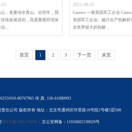
-25
2021-08-25
银山，更要绿水青山。近些年，我
Camsco 一家美国军工企业 Cams
可持续发展原则，高度重视环境保
美国军工企业。她只生产热解析
...
全世界较大的热解...
首页
1
2
3
下一页
末页
6253/010-80767965 传 真: 136-61080993
三谱仪器有限责任公司 版权所有 地址：北京市通州区环景路18号院1号楼5层508
部
京ICP备10012760号-2
京公安网备：11010602130029号